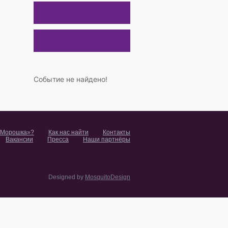
Событие не найдено!
«Морошка»?
Как нас найти
Контакты
Вакансии
Пресса
Наши партнёры
Designed by
MosquitoDesign