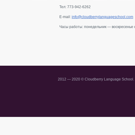
рация на урок
Тел: 773-942-6262
E-mail:
info@cloudberrylanguageschool.com
зать друзьям
Часы работы: понедельник — воскресенье с
2012 — 2020 © Cloudberry Language School.