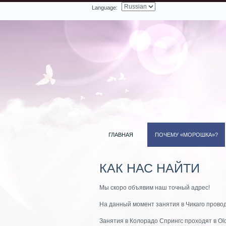
Language:
Facebook
Twitter
LinkedIn
YouTube
Search
ГЛАВНАЯ
ПОЧЕМУ «МОРОШКА»?
КАК НАС НАЙТИ
Мы скоро объявим наш точный адрес!
ь вопрос
На данный момент занятия в Чикаго проводя
Занятия в Колорадо Спрингс проходят в Old 