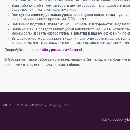
понимаете, что это улучшит его шанс разговаривать по-английски
без 
Ваш ребенок любит компьютеры и другие современные гаджеты и поэ
будет воспринимать как приятную игру
Вам нужны
индивидуальные уроки на специфические темы
, нужные
вопросы, управление проектами, CRM и т.д.)
Вам нужно подтянуть ваши письменные навыки и поработать над нап
Ваша компания предоставляет уроки английского, но Вы бы хотели за
можем организовать корпоративные
занятия в вашем офисе
или по с
Вы давно живёте за границей и ходили на многие уроки в разные колл
за рога и увидеть
прогресс
в своих навыках по английскому языку – дл
Попробуйте наши
онлайн уроки английского!
В Москве
мы также работаем с мини-группами в Крылатском, на Ходынке 
программу и в школе, где учится ваш ребенок.
2012 — 2020 © Cloudberry Language School.
info@cloudberryl