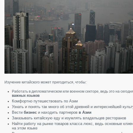
Изучение китайского может пригодиться, чтобы:
Работать в дипломатическом или военном секторе, ведь это на сегод
важных языков
Комфортно путешествовать по Азии
Узнать и понять так много об этой древней и интереснейшей культ
Вести
бизнес
и находить партнеров
в Азии
Заказывать китайскую еду и изумлять владельцев ресторанов
Найти работу на рынке товаров класса люкс, ведь основные клиент
на этом языке