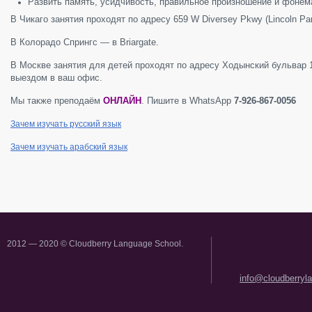
Развить память, усидчивость, правильное произношение и фонем
В Чикаго занятия проходят по адресу 659 W Diversey Pkwy (Lincoln Par
В Колорадо Спрингс — в Briargate.
В Москве занятия для детей проходят по адресу Ходынский бульвар 1
выездом в ваш офис.
Мы также преподаём
ОНЛАЙН
. Пишите в WhatsApp
7-926-867-0056
Зачем изучать русский язык
Зачем изучать арабский язык
2012 — 2020 © Cloudberry Language School.
info@cloudberryl