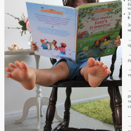
Р
Е
н
Э
6
З
ч
—
о
—
р
—
т
р
т
с