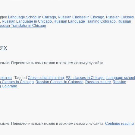
gged
Language School in Chicago
,
Russian Classes in Chicago
,
Russian Classes
,
Russian Language in Chicago
,
Russian Language Training Colorado
,
Russian
ssian Translator in Chicago
ТЯХ
языке. Переключить язык можно в верхнем левом углу сайта.
риятия
|
Tagged
Cross-cultural training
,
ESL classes in Chicago
,
Language school
 Classes in Chicago
,
Russian Classes in Colorado
,
Russian culture
,
Russian
g Colorado
 языке. Переключить язык можно в верхнем левом углу сайта.
Continue reading