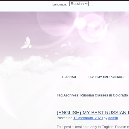
Language:
Facebook
Twitter
LinkedIn
YouTube
Search
ГЛАВНАЯ
ПОЧЕМУ «МОРОШКА»?
Tag Archives:
Russian Classes in Colorado
(ENGLISH) MY BEST RUSSIAN
ь вопрос
Posted on
13 февраля, 2020
by
admin
This post is available only in English. Please 