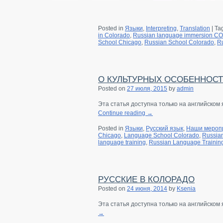
рация на урок
Posted in
Языки
,
Interpreting
,
Translation
|
Ta
зать друзьям
in Colorado
,
Russian language immersion CO
School Chicago
,
Russian School Colorado
,
Ru
О КУЛЬТУРНЫХ ОСОБЕННОС
Posted on
27 июля, 2015
by
admin
Эта статья доступна только на английском 
Continue reading
→
Posted in
Языки
,
Русский язык
,
Наши мероп
Chicago
,
Language School Colorado
,
Russian
language training
,
Russian Language Trainin
РУССКИЕ В КОЛОРАДО
Posted on
24 июня, 2014
by
Ksenia
Эта статья доступна только на английском
→